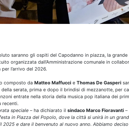
oluto saranno gli ospiti del Capodanno in piazza, la grande 
tuito organizzata dall’Amministrazione comunale in collabo
n
per l’arrivo del 2026.
no composto da
Matteo Maffucci
e
Thomas De Gasperi
sa
 della serata, prima e dopo il brindisi di mezzanotte, per c
nzoni entrate nella storia della musica pop italiana dei pri
ù recenti.
rata speciale
– ha dichiarato il
sindaco Marco Fioravanti
–
festa in Piazza del Popolo, dove la città si unirà in un gra
 il 2025 e dare il benvenuto al nuovo anno. Abbiamo deciso 