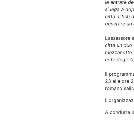
le entrate de
si lega a dop
città artisti
generare un 
L’assessore a
città un duo
mezzanotte t
note degli Ze
Il programma
23 alle ore 2
romano salirà
L'organizzaz
A condurre l