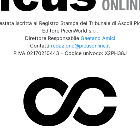
estata iscritta al Registro Stampa del Tribunale di Ascoli P
Editore PicenWorld s.r.l.
Direttore Responsabile
Gaetano Amici
Contatti
redazione@picusonline.it
P.IVA 02170210443 – Codice univoco: X2PH38J