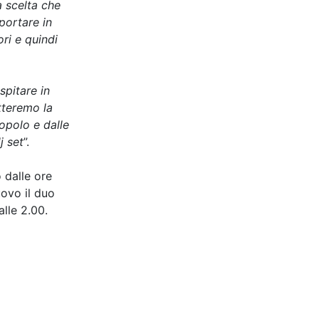
a scelta che
 portare in
ori e quindi
pitare in
tteremo la
opolo e dalle
j set
”.
 dalle ore
uovo il duo
alle 2.00.