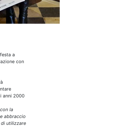
festa a
razione con
rà
antare
mi anni 2000
con la
nde abbraccio
di utilizzare