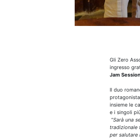
Gli Zero Ass
ingresso gra
Jam Sessio
Il duo roma
protagonista
insieme le ca
e i singoli pi
“
Sarà una se
tradizionale 
per salutare