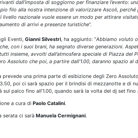
rivanti dall’imposta di soggiorno per finanziare l’evento: un
pio filo alla nostra intenzione di valorizzare Ascoli, perché
 di livello nazionale vuole essere un modo per attirare visitat
aumento di arrivi e presenze turistiche
”.
gli Eventi,
Gianni Silvestri
, ha aggiunto: “
Abbiamo voluto os
 che, con i suoi brani, ha segnato diverse generazioni. Aspe
utti insieme, avvolti dall’atmosfera speciale di Piazza del P
ro Assoluto che poi, a partire dall’1.00, daranno spazio al d
 prevede una prima parte di esibizione degli Zero Assoluto
3.50, poi ci sarà spazio per il brindisi di mezzanotte e di n
 sul palco fino all’1.00, quando sarà la volta del dj
set
fino 
ione a cura di
Paolo Catalini
.
a serata ci sarà
Manuela Cermignani
.