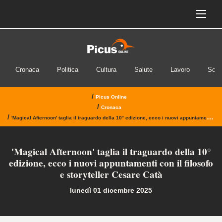
Cronaca
Politica
Cultura
Salute
Lavoro
Soci
/
Picus Online
/
Cronaca
/
'Magical Afternoon' taglia il traguardo della 10° edizione, ecco i nuovi appuntamenti con il filosofo e storyteller Cesare Catà
'Magical Afternoon' taglia il traguardo della 10°
edizione, ecco i nuovi appuntamenti con il filosofo
e storyteller Cesare Catà
lunedì 01 dicembre 2025