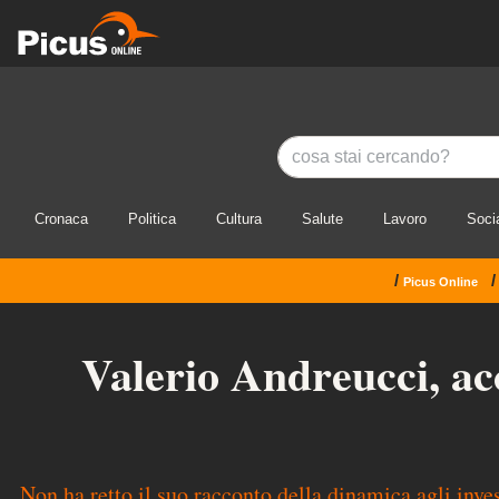
Cronaca
Politica
Cultura
Salute
Lavoro
Soci
/
/
Picus Online
Valerio Andreucci, acc
Non ha retto il suo racconto della dinamica agli inves