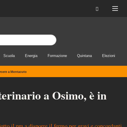
Scuola
Energia
Formazione
Quintana
Elezioni
arcere a Montacuto
terinario a Osimo, è in
dotto il pm a disporre il fermo per gravi e concordanti