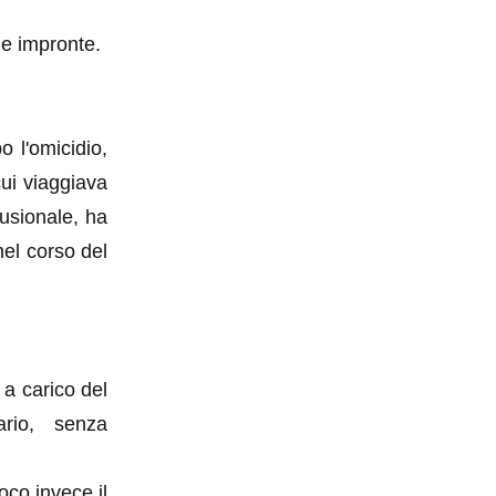
le impronte.
o l'omicidio,
cui viaggiava
fusionale, ha
nel corso del
 a carico del
ario, senza
oco invece il