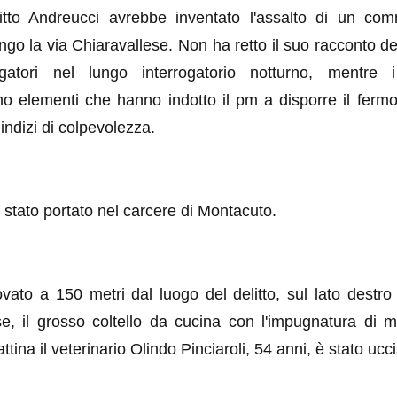
itto Andreucci avrebbe inventato l'assalto di un c
ungo la via Chiaravallese. Non ha retto il suo racconto d
igatori nel lungo interrogatorio notturno, mentre i
no elementi che hanno indotto il pm a disporre il fermo
indizi di colpevolezza.
 stato portato nel carcere di Montacuto.
rovato a 150 metri dal luogo del delitto, sul lato destro
se, il grosso coltello da cucina con l'impugnatura di me
ttina il veterinario Olindo Pinciaroli, 54 anni, è stato ucc