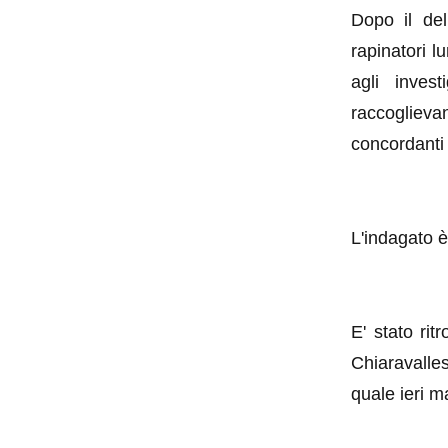
Dopo il del
rapinatori l
agli invest
raccoglieva
concordanti 
L'indagato è
E' stato rit
Chiaravalle
quale ieri ma