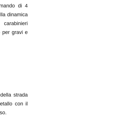
ommando di 4
ella dinamica
 carabinieri
 per gravi e
 della strada
tallo con il
iso.