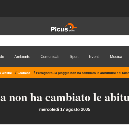
ale
Ambiente
Comunicati
Sport
Eventi
Musica
/
/
s Online
Cronaca
Ferragosto, la pioggia non ha cambiato le abitutidini dei falc
a non ha cambiato le abitu
mercoledì 17 agosto 2005