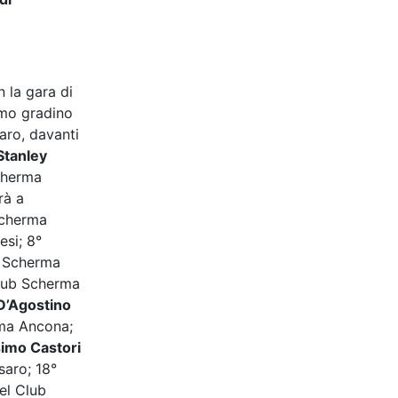
 la gara di
rimo gradino
aro, davanti
Stanley
cherma
rà a
Scherma
esi; 8°
 Scherma
lub Scherma
D’Agostino
ma Ancona;
simo Castori
aro; 18°
el Club