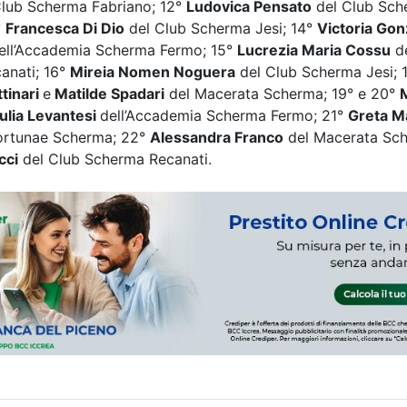
lub Scherma Fabriano; 12°
Ludovica Pensato
del Club Sch
°
Francesca Di Dio
del Club Scherma Jesi; 14°
Victoria Gon
ll’Accademia Scherma Fermo; 15°
Lucrezia Maria Cossu
de
anati; 16°
Mireia Nomen Noguera
del Club Scherma Jesi; 1
tinari
e
Matilde Spadari
del Macerata Scherma; 19° e 20°
ulia Levantesi
dell’Accademia Scherma Fermo; 21°
Greta Ma
ortunae Scherma; 22°
Alessandra Franco
del Macerata Sch
cci
del Club Scherma Recanati.