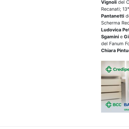
Vignoli
del C
Recanati; 13
Pantanetti
de
Scherma Rec
Ludovica Pet
Sgamini
e
Gi
del Fanum F
Chiara Pintu