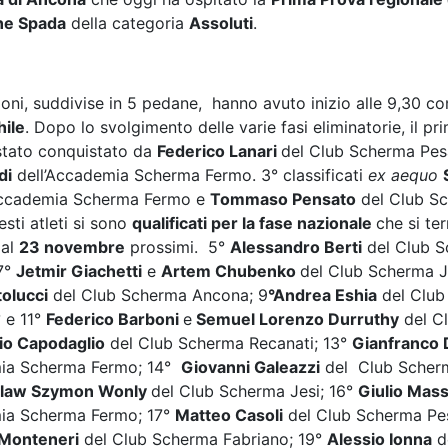
one Spada
della categoria
Assoluti
.
oni, suddivise in 5 pedane, hanno avuto inizio alle 9,30 con
ile
. Dopo lo svolgimento delle varie fasi eliminatorie, il p
stato conquistato da
Federico Lanari
del Club Scherma Pes
di
dell’Accademia Scherma Fermo. 3° classificati
ex aequo
Accademia Scherma Fermo e
Tommaso Pensato
del Club S
sti atleti si sono
qualificati per la fase nazionale
che si ter
1
al
23 novembre
prossimi. 5°
Alessandro Berti
del Club 
7°
Jetmir Giachetti
e
Artem Chubenko
del Club Scherma J
olucci
del Club Scherma Ancona; 9
°Andrea Eshia
del Club
° e 11°
Federico Barboni
e
Semuel Lorenzo Durruthy
del C
io Capodaglio
del Club Scherma Recanati; 13°
Gianfranco 
mia Scherma Fermo; 14°
Giovanni Galeazzi
del Club Scher
slaw Szymon Wonly
del Club Scherma Jesi; 16°
Giulio Mas
mia Scherma Fermo; 17°
Matteo Casoli
del Club Scherma Pes
Monteneri
del Club Scherma Fabriano; 19°
Alessio Ionna
d