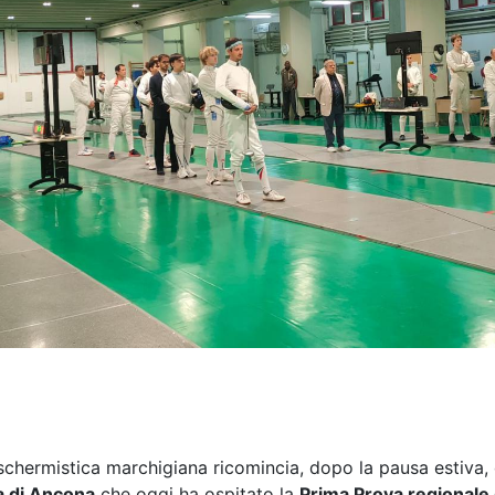
schermistica marchigiana ricomincia, dopo la pausa estiva, 
 di Ancona
che oggi ha ospitato la
Prima Prova regionale 