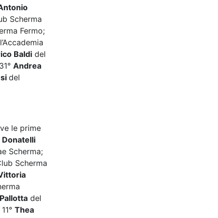
Antonio
ub Scherma
erma Fermo;
l’Accademia
ico Baldi
del
 31°
Andrea
esi
del
ve le prime
 Donatelli
ae Scherma;
Club Scherma
Vittoria
herma
Pallotta
del
 11°
Thea