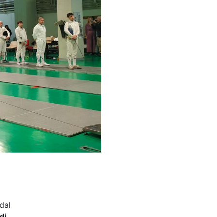
dal
di