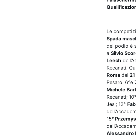
Qualificazi
Le competizi
Spada masch
del podio è 
a
Silvio Scor
Leech
dell’
Recanati. Que
Roma
dal
2
Pesaro: 6°e 
Michele Bart
Recanati; 10
Jesi; 12°
Fab
dell’Accade
15
° Przemy
dell’Accade
Alessandro 