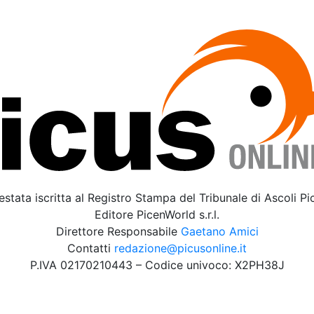
estata iscritta al Registro Stampa del Tribunale di Ascoli P
Editore PicenWorld s.r.l.
Direttore Responsabile
Gaetano Amici
Contatti
redazione@picusonline.it
P.IVA 02170210443 – Codice univoco: X2PH38J