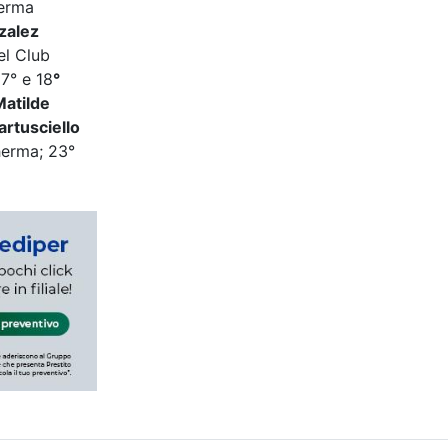
erma
zalez
l Club
7° e 18
°
Matilde
rtusciello
erma; 23°