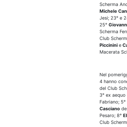
Scherma An
Michele Ca
Jesi; 23° e 
25°
Giovann
Scherma Fer
Club Scherm
Piccinini
e
Ca
Macerata S
Nel pomerigg
4 hanno conq
del Club Sch
3° ex aequo
Fabriano; 5°
Casciano
de
Pesaro; 8°
E
Club Scherm