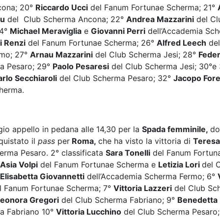
cona; 20°
Riccardo Ucci
del Fanum Fortunae Scherma; 21°
nu
del Club Scherma Ancona; 22°
Andrea Mazzarini
del Cl
24°
Michael Meraviglia
e
Giovanni Perri
dell’Accademia Sch
i Renzi
del Fanum Fortunae Scherma; 26°
Alfred Leech
del
mo; 27°
Arnau Mazzarini
del Club Scherma Jesi; 28°
Feder
a Pesaro; 29°
Paolo Pesaresi
del Club Scherma Jesi; 30°e
rlo Secchiaroli
del Club Scherma Pesaro; 32°
Jacopo For
cherma.
io appello in pedana alle 14,30 per la
Spada femminile,
do
uistato il
pass
per
Roma,
che ha visto la vittoria
di
Teresa
erma Pesaro. 2° classificata
Sara Tonelli
del Fanum Fortun
Asia Volpi
del Fanum Fortunae Scherma e
Letizia Lori
del 
Elisabetta Giovannetti
dell’Accademia Scherma Fermo; 6°
l Fanum Fortunae Scherma; 7°
Vittoria Lazzeri
del Club Sc
leonora Gregori
del Club Scherma Fabriano; 9°
Benedetta 
a Fabriano 10°
Vittoria Lucchino
del Club Scherma Pesaro;