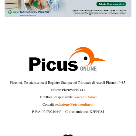
Picusnet. Testata iscritta al Registro Stampa del Tribunale di Ascoli Piceno n°485.
Editore PicenWorld s.r.l.
Gaetano Amici
Direttore Responsabile
redazione@picusonline.it
Contatti
P.IVA 02170210443 – Codice univoco: X2PH38J