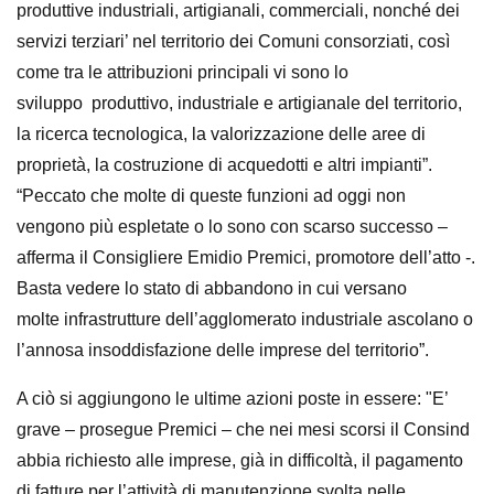
produttive
industriali, artigianali, commerciali, nonché dei
servizi terziari’ nel territorio dei
Comuni consorziati, così
come tra le attribuzioni principali vi sono lo
sviluppo
produttivo, industriale e artigianale del territorio,
la ricerca tecnologica, la
valorizzazione delle aree di
proprietà, la costruzione di acquedotti e altri
impianti”.
“Peccato che molte di queste funzioni ad oggi non
vengono più
espletate o lo sono con scarso successo –
afferma il Consigliere Emidio Premici,
promotore dell’atto -.
Basta vedere lo stato di abbandono in cui versano
molte
infrastrutture dell’agglomerato industriale ascolano o
l’annosa insoddisfazione
delle imprese del territorio”.
A ciò si aggiungono le ultime azioni poste in essere: "E’
grave – prosegue Premici
– che nei mesi scorsi il Consind
abbia richiesto alle imprese, già in difficoltà, il
pagamento
di fatture per l’attività di manutenzione svolta nelle