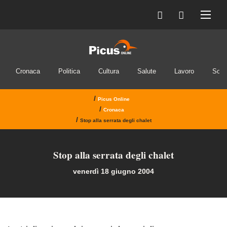
INVIA IL MESSAGGIO
Cronaca
Politica
Cultura
Salute
Lavoro
Soci
/
Picus Online
/
Cronaca
/
Stop alla serrata degli chalet
Stop alla serrata degli chalet
venerdì 18 giugno 2004