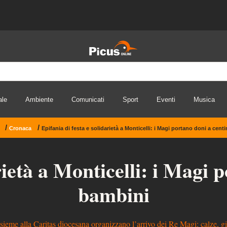
ale
Ambiente
Comunicati
Sport
Eventi
Musica
/
/
Cronaca
Epifania di festa e solidarietà a Monticelli: i Magi portano doni a cent
rietà a Monticelli: i Magi 
bambini
nsieme alla Caritas diocesana organizzano l’arrivo dei Re Magi: calze, gio