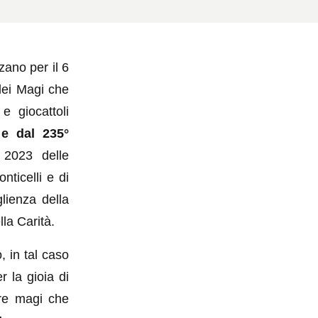
zano per il 6
 dei Magi che
e giocattoli
 e dal 235°
 2023 delle
ticelli e di
lienza della
la Carità.
 in tal caso
r la gioia di
 tre magi che