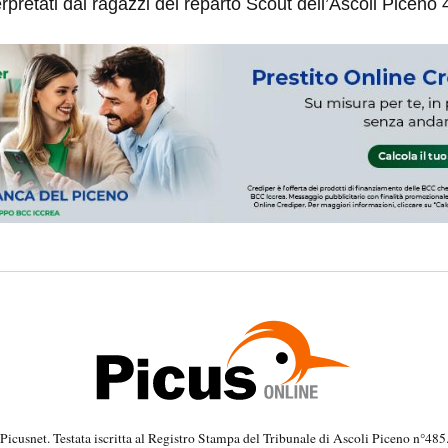
rpretati dai ragazzi del reparto Scout dell’Ascoli Piceno 
Picusnet. Testata iscritta al Registro Stampa del Tribunale di Ascoli Piceno n°485