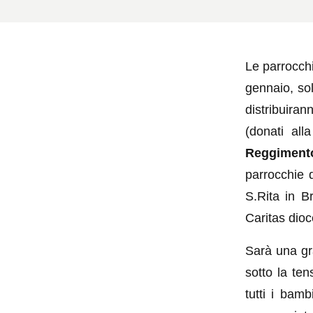
Le parrocchi
gennaio, sol
distribuira
(donati all
Reggiment
parrocchie 
S.Rita in B
Caritas dioc
Sarà una gr
sotto la ten
tutti i bamb