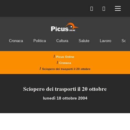
Ho letto e accetto la privacy
INVIA IL MESSAGGIO
Cronaca
Politica
Cultura
Salute
Lavoro
Soci
/
Picus Online
/
Cronaca
/
Sciopero dei trasporti il 20 ottobre
Sciopero dei trasporti il 20 ottobre
lunedì 18 ottobre 2004