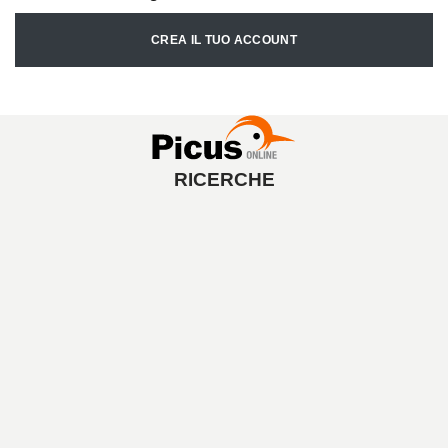
CREA IL TUO ACCOUNT
RICERCHE
A
V
V
I
A
L
A