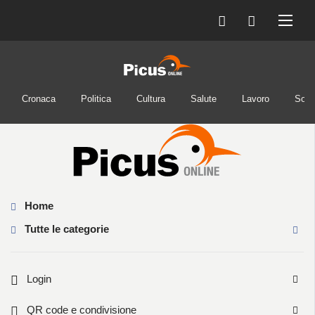
Cronaca
Politica
Cultura
Salute
Lavoro
Soci
Home
Tutte le categorie
Login
QR code e condivisione