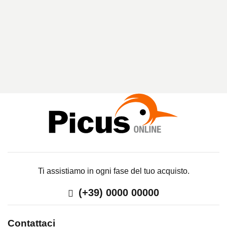
R
I
C
E
R
C
A
Ti assistiamo in ogni fase del tuo acquisto.
(+39) 0000 00000
Contattaci