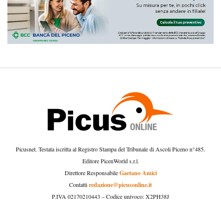
Picusnet. Testata iscritta al Registro Stampa del Tribunale di Ascoli Piceno n°485.
Editore PicenWorld s.r.l.
Gaetano Amici
Direttore Responsabile
redazione@picusonline.it
Contatti
P.IVA 02170210443 – Codice univoco: X2PH38J