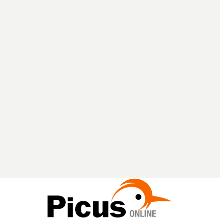
A
V
V
I
A
L
A
R
I
C
E
R
C
A