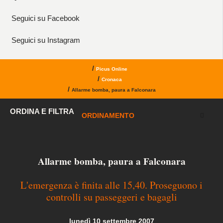
Seguici su Facebook
Seguici su Instagram
/
Picus Online
/
Cronaca
/
Allarme bomba, paura a Falconara
ORDINA E FILTRA
ORDINAMENTO
Allarme bomba, paura a Falconara
L'emergenza è finita alle 15,40. Proseguono i
controlli su passeggeri e bagagli
lunedì 10 settembre 2007