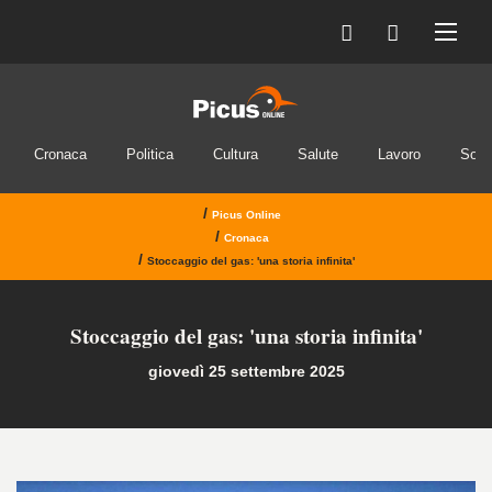
Cronaca
Politica
Cultura
Salute
Lavoro
Soci
/
Picus Online
/
Cronaca
/
Stoccaggio del gas: 'una storia infinita'
Stoccaggio del gas: 'una storia infinita'
giovedì 25 settembre 2025