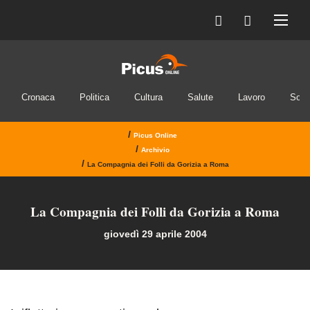
INVIA IL MESSAGGIO
Cronaca
Politica
Cultura
Salute
Lavoro
Soci
/
Picus Online
/
Archivio
/
La Compagnia dei Folli da Gorizia a Roma
La Compagnia dei Folli da Gorizia a Roma
giovedì 29 aprile 2004