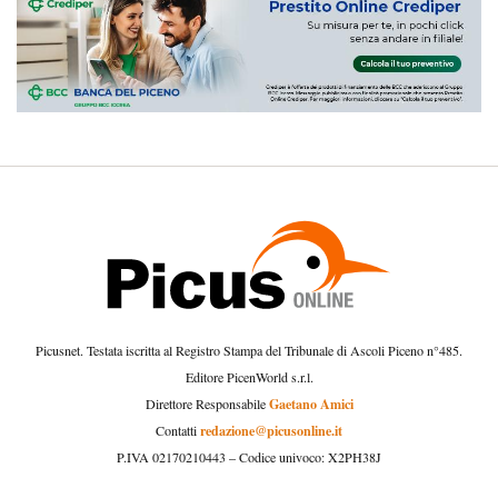
Picusnet. Testata iscritta al Registro Stampa del Tribunale di Ascoli Piceno n°485.
Editore PicenWorld s.r.l.
Gaetano Amici
Direttore Responsabile
redazione@picusonline.it
Contatti
P.IVA 02170210443 – Codice univoco: X2PH38J